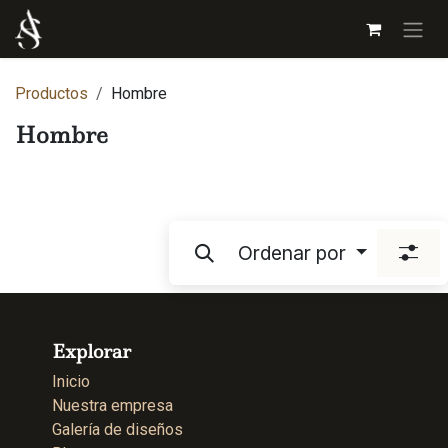
Ir al contenido
Productos
Hombre
Hombre
Pulseras hijo rojo del destino
Ordenar por
$
800.00
Explorar
Inicio
Nuestra empresa
Galería de diseños